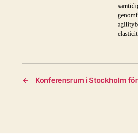
samtidi
genomfö
agilityb
elastic
←
Konferensrum i Stockholm fö