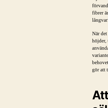
förvand
fibrer ä
långvar
När det
höjder,
användas
variante
behovet
gör att 
Att