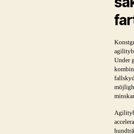
säk
far
Konstgr
agility
Under g
kombine
fallsky
möjligh
minskar 
Agility
acceler
hundträ