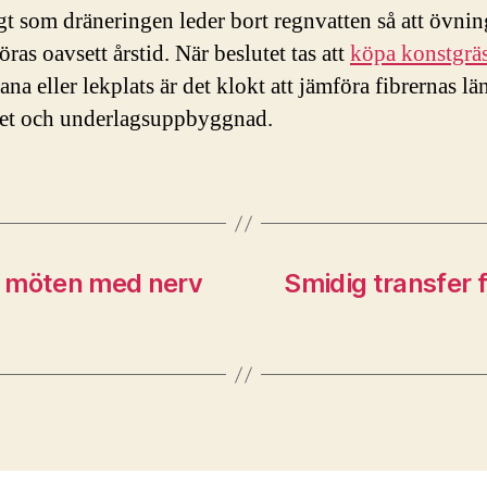
gt som dräneringen leder bort regnvatten så att övni
ras oavsett årstid. När beslutet tas att
köpa konstgrä
ana eller lekplats är det klokt att jämföra fibrernas lä
itet och underlagsuppbyggnad.
r möten med nerv
Smidig transfer f