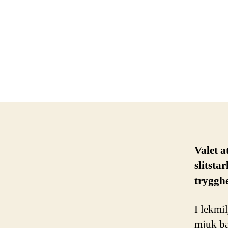
Valet a
slitsta
trygghe
I lekmil
mjuk ba