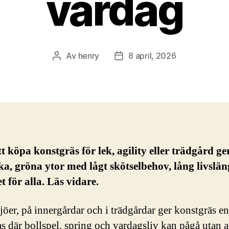
vardag
Av
henry
8 april, 2026
Inläggsförfattare
Inläggsdatum
tt köpa konstgräs för lek, agility eller trädgård ge
rka, gröna ytor med lågt skötselbehov, lång livslä
t för alla. Läs vidare.
jöer, på innergårdar och i trädgårdar ger konstgräs en
s där bollspel, spring och vardagsliv kan pågå utan a