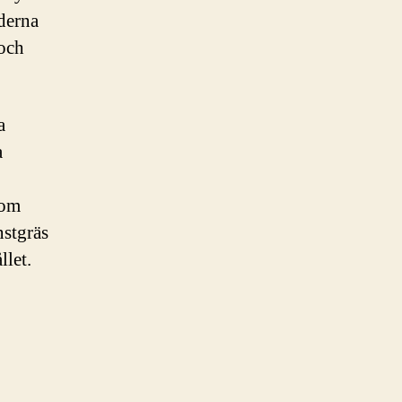
derna
 och
a
a
som
nstgräs
llet.