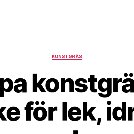
Kategorier
KONSTGRÄS
öpa konstgr
 för lek, id