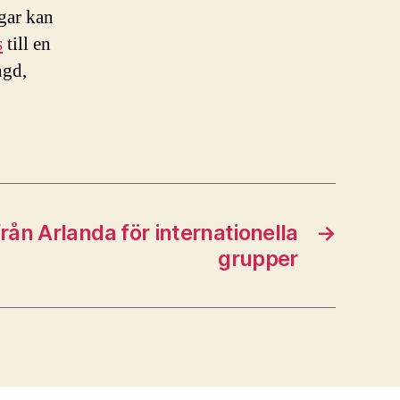
ngar kan
s
till en
ngd,
rån Arlanda för internationella
→
grupper