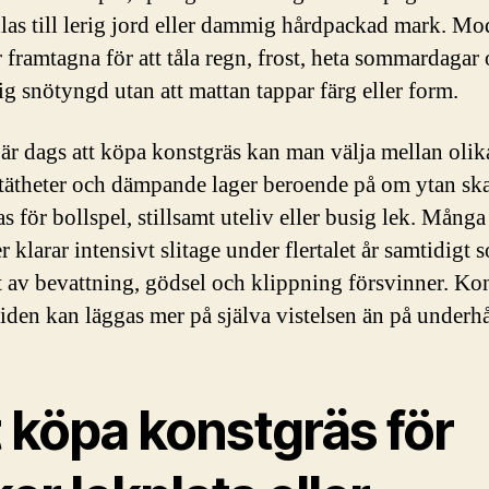
las till lerig jord eller dammig hårdpackad mark. Mo
r framtagna för att tåla regn, frost, heta sommardagar
ig snötyngd utan att mattan tappar färg eller form.
 är dags att köpa konstgräs kan man välja mellan olik
 tätheter och dämpande lager beroende på om ytan sk
 för bollspel, stillsamt uteliv eller busig lek. Många
r klarar intensivt slitage under flertalet år samtidigt 
 av bevattning, gödsel och klippning försvinner. Ko
tiden kan läggas mer på själva vistelsen än på underhå
 köpa konstgräs för