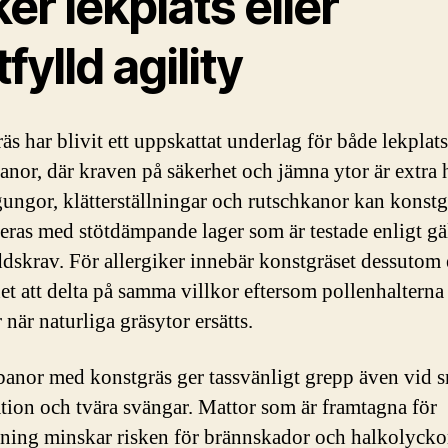
er lekplats eller
tfylld agility
äs har blivit ett uppskattat underlag för både lekplat
banor, där kraven på säkerhet och jämna ytor är extra 
ungor, klätterställningar och rutschkanor kan konstg
ras med stötdämpande lager som är testade enligt gä
ddskrav. För allergiker innebär konstgräset dessutom
et att delta på samma villkor eftersom pollenhalterna
när naturliga gräsytor ersätts.
banor med konstgräs ger tassvänligt grepp även vid 
ation och tvära svängar. Mattor som är framtagna för
ning minskar risken för brännskador och halkolycko