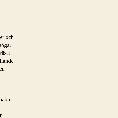
ser och
höga.
räset
llande
 en
snabb
r,