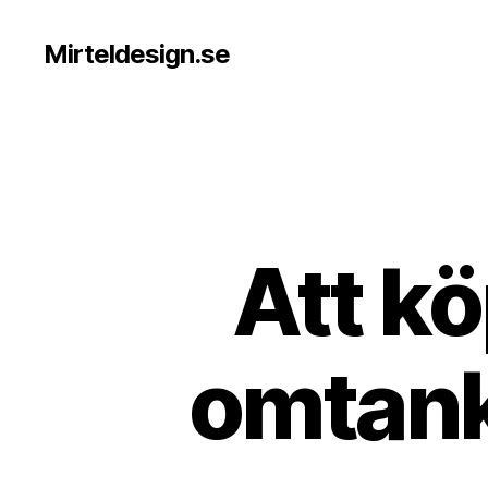
Mirteldesign.se
Att k
omtanke