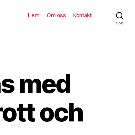
Hem
Om oss
Kontakt
Sök
äs med
rott och