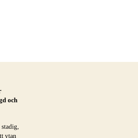
r
ngd och
 stadig,
tt ytan