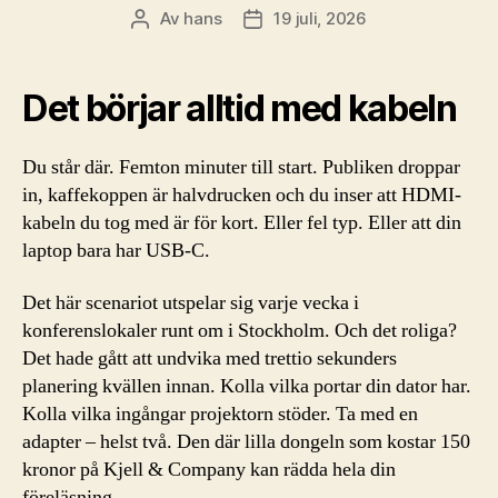
Av
hans
19 juli, 2026
Inläggsförfattare
Inläggsdatum
Det börjar alltid med kabeln
Du står där. Femton minuter till start. Publiken droppar
in, kaffekoppen är halvdrucken och du inser att HDMI-
kabeln du tog med är för kort. Eller fel typ. Eller att din
laptop bara har USB-C.
Det här scenariot utspelar sig varje vecka i
konferenslokaler runt om i Stockholm. Och det roliga?
Det hade gått att undvika med trettio sekunders
planering kvällen innan. Kolla vilka portar din dator har.
Kolla vilka ingångar projektorn stöder. Ta med en
adapter – helst två. Den där lilla dongeln som kostar 150
kronor på Kjell & Company kan rädda hela din
föreläsning.