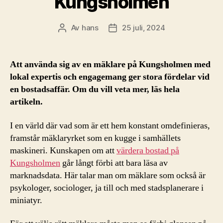
Kungsholmen
Av
hans
25 juli, 2024
Inläggsförfattare
Inläggsdatum
Att använda sig av en mäklare på Kungsholmen med
lokal expertis och engagemang ger stora fördelar vid
en bostadsaffär. Om du vill veta mer, läs hela
artikeln.
I en värld där vad som är ett hem konstant omdefinieras,
framstår mäklaryrket som en kugge i samhällets
maskineri. Kunskapen om att
värdera bostad på
Kungsholmen
går långt förbi att bara läsa av
marknadsdata. Här talar man om mäklare som också är
psykologer, sociologer, ja till och med stadsplanerare i
miniatyr.