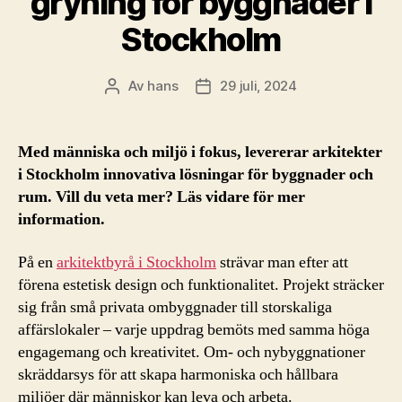
gryning för byggnader i
Stockholm
Av
hans
29 juli, 2024
Inläggsförfattare
Inläggsdatum
Med människa och miljö i fokus, levererar arkitekter
i Stockholm innovativa lösningar för byggnader och
rum. Vill du veta mer? Läs vidare för mer
information.
På en
arkitektbyrå i Stockholm
strävar man efter att
förena estetisk design och funktionalitet. Projekt sträcker
sig från små privata ombyggnader till storskaliga
affärslokaler – varje uppdrag bemöts med samma höga
engagemang och kreativitet. Om- och nybyggnationer
skräddarsys för att skapa harmoniska och hållbara
miljöer där människor kan leva och arbeta.