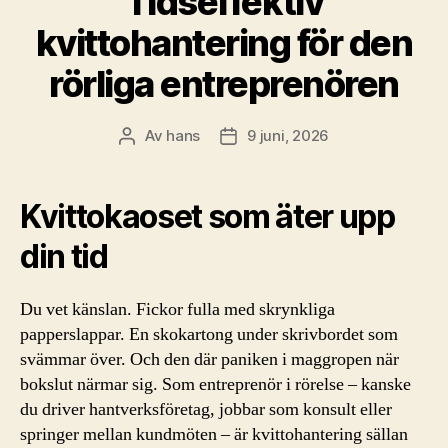
Tidseffektiv
kvittohantering för den
rörliga entreprenören
Av
hans
9 juni, 2026
Inläggsförfattare
Inläggsdatum
Kvittokaoset som äter upp
din tid
Du vet känslan. Fickor fulla med skrynkliga
papperslappar. En skokartong under skrivbordet som
svämmar över. Och den där paniken i maggropen när
bokslut närmar sig. Som entreprenör i rörelse – kanske
du driver hantverksföretag, jobbar som konsult eller
springer mellan kundmöten – är kvittohantering sällan