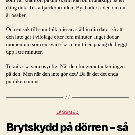
som var knallrött på din skärm kan bli brunaktigt på en
dålig duk. Testa fjärrkontrollen. Byt batteri i den om du
är osäker.
Och en sak till som folk missar: ställ in din dator så att
den inte går i viloläge efter fem minuter. Inget dödar
momentum som en svart skärm mitt i en poäng du byggt
upp i tre minuter.
Teknik ska vara osynlig. När den fungerar tänker ingen
på den. Men när den inte gör det? Då är det det enda
publiken minns.
Kategorier
LÅSSMED
Brytskydd på dörren – så