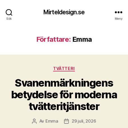
Mirteldesign.se
Sök
Meny
Författare:
Emma
Kategorier
TVÄTTERI
Svanenmärkningens
betydelse för moderna
tvätteritjänster
Av
Emma
29 juli, 2026
Inläggsförfattare
Inläggsdatum